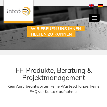
Toggle
navigati
WIR FREUEN UNS IHNEN
HELFEN ZU KÖNNEN
FF-Produkte, Beratung &
Projektmanagement
Kein Anrufbeantworter, keine Warteschlange, keine
FAQ vor Kontaktaufnahme.