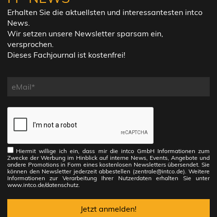
Erhalten Sie die aktuellsten und interessantesten intco
News.
Wir setzen unsere Newsletter sparsam ein,
versprochen.
Dieses Fachjournal ist kostenfrei!
Hiermit willige ich ein, dass mir die intco GmbH Informationen zum
Zwecke der Werbung im Hinblick auf interne News, Events, Angebote und
andere Promotions in Form eines kostenlosen Newsletters übersendet. Sie
können den Newsletter jederzeit abbestellen (zentrale@intco.de). Weitere
Informationen zur Verarbeitung Ihrer Nutzerdaten erhalten Sie unter
www.intco.de/datenschutz.
Jetzt anmelden!